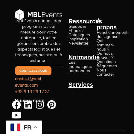
MBL Events conçoit des
Ressources
À
programmes sur
Guides &
propos
Ebooks
mesure pour votre
Fonctionnement
Catalogues
de l'agence
entreprise, tout en
inspiration
Qui
gérant l’ensemble des
Newsletter
sommes-
aspects logistiques et
nous ?
Où nous
techniques, sur site ou à
Normandie
trouver ?
distance.
Questions
Les
fréquentes
thématiques
Nous
normandes
CONTACTEZ-NOUS
contacter
contact@mbl-
Services
events.com
+33 6 13 26 17 31
Suivez-nous
FR