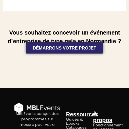
Vous souhaitez concevoir un événement
d’entreprise de type gala en Normandie ?
DÉMARRONS VOTRE PROJET
MBL Events conçoit des
Ressources
À
programmes sur
Guides &
propos
Ebooks
mesure pour votre
Fonctionnement
Catalogues
de l'agence