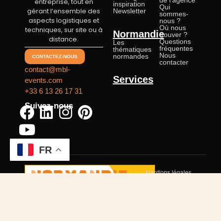
entreprise, tout en
inspiration
Qui
gérant l’ensemble des
Newsletter
sommes-
aspects logistiques et
nous ?
Où nous
techniques, sur site ou à
Normandie
trouver ?
distance.
Questions
Les
fréquentes
thématiques
Nous
normandes
CONTACTEZ-NOUS
contacter
contact@mbl-
Services
events.com
+33 6 13 26 17 31
Suivez-nous
FR
Mentions légales
CGV
Politique de confidentialité