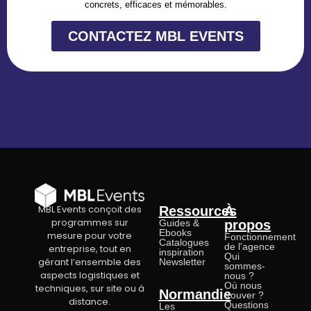
concrets, efficaces et mémorables.
CONTACTEZ MBL EVENTS
MBL Events conçoit des
Ressources
À
programmes sur
Guides &
propos
Ebooks
mesure pour votre
Fonctionnement
Catalogues
de l'agence
entreprise, tout en
inspiration
Qui
gérant l’ensemble des
Newsletter
sommes-
aspects logistiques et
nous ?
Où nous
techniques, sur site ou à
Normandie
trouver ?
distance.
Questions
Les