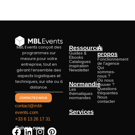
MBL Events conçoit des
Ressources
À
programmes sur
Guides &
propos
Ebooks
mesure pour votre
Fonctionnement
Catalogues
de l'agence
entreprise, tout en
inspiration
Qui
gérant l’ensemble des
Newsletter
sommes-
aspects logistiques et
nous ?
Où nous
techniques, sur site ou à
Normandie
trouver ?
distance.
Questions
Les
fréquentes
thématiques
Nous
normandes
CONTACTEZ-NOUS
contacter
contact@mbl-
Services
events.com
+33 6 13 26 17 31
Suivez-nous