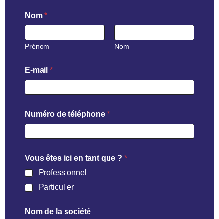
Nom
*
Prénom
Nom
s
E-mail
*
o
c
i
é
t
Numéro de téléphone
*
é
t
a
n
t
Vous êtes ici en tant que ?
*
Professionnel
Particulier
Nom de la société