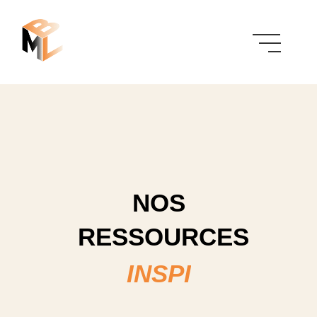
NOS
RESSOURCES
I
N
S
P
I
R