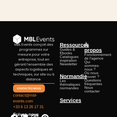
MBL Events conçoit des
Ressources
À
programmes sur
Guides &
propos
Ebooks
mesure pour votre
Fonctionnement
Catalogues
de l'agence
entreprise, tout en
inspiration
Qui
gérant l’ensemble des
Newsletter
sommes-
aspects logistiques et
nous ?
Où nous
techniques, sur site ou à
Normandie
trouver ?
distance.
Questions
Les
fréquentes
thématiques
Nous
normandes
CONTACTEZ-NOUS
contacter
contact@mbl-
Services
events.com
+33 6 13 26 17 31
Suivez-nous