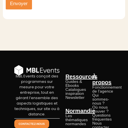
Envoyer
i
o
n
n
e
l
MBL Events conçoit des
Ressources
À
programmes sur
Guides &
propos
Ebooks
mesure pour votre
Fonctionnement
Catalogues
de l'agence
entreprise, tout en
inspiration
Qui
gérant l’ensemble des
Newsletter
sommes-
aspects logistiques et
nous ?
Où nous
techniques, sur site ou à
Normandie
trouver ?
distance.
Questions
Les
fréquentes
thématiques
Nous
normandes
CONTACTEZ-NOUS
contacter