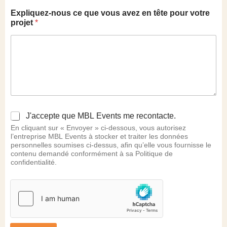
l
Expliquez-nous ce que vous avez en tête pour votre
'
projet
*
é
v
é
n
e
m
e
n
t
e
c
J'accepte que MBL Events me recontacte.
s
c
En cliquant sur « Envoyer » ci-dessous, vous autorisez
t
*
l’entreprise MBL Events à stocker et traiter les données
i
personnelles soumises ci-dessus, afin qu’elle vous fournisse le
m
contenu demandé conformément à sa Politique de
é
confidentialité.
e
p
r
é
v
i
s