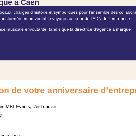
ique à Caen
 locaux, chargés d’histoire et symboliques pour l’ensemble des collabor
 transformée en un véritable voyage au cœur de l’ADN de l’entreprise.
 musicale envoûtante, tandis que la directrice d’agence a marqué
.
on de votre anniversaire d’entrep
c MBL Events, c’est choisir :
e
 vos valeurs