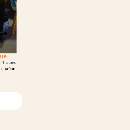
que
l’histoire
e, créant