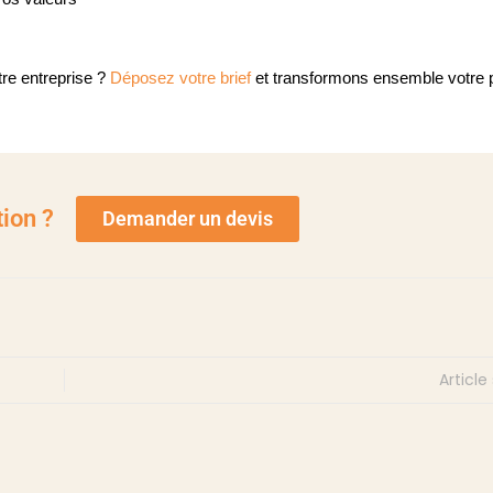
re entreprise ?
Déposez votre brief
et transformons ensemble votre p
tion ?
Demander un devis
Article